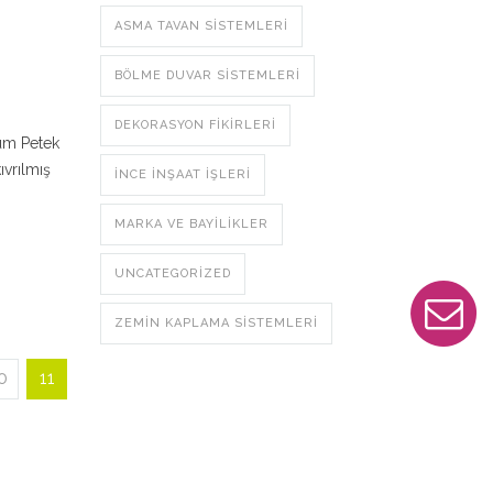
ASMA TAVAN SISTEMLERI
BÖLME DUVAR SISTEMLERI
DEKORASYON FIKIRLERI
um Petek
ıvrılmış
İNCE İNŞAAT İŞLERI
MARKA VE BAYILIKLER
UNCATEGORIZED
ZEMIN KAPLAMA SISTEMLERI
0
11