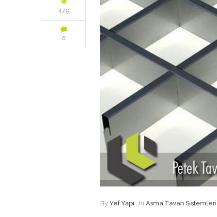
479
0
By
Yef Yapı
In
Asma Tavan Sistemleri