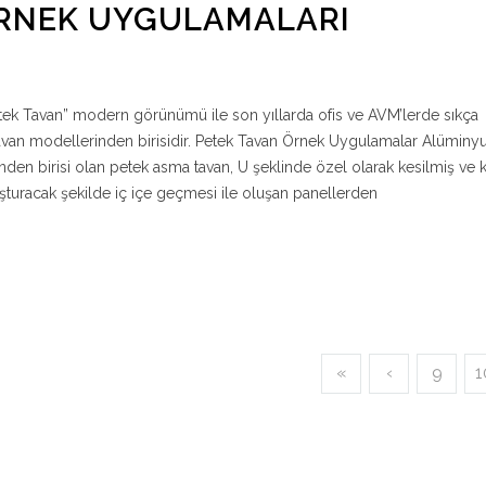
ÖRNEK UYGULAMALARI
k Tavan” modern görünümü ile son yıllarda ofis ve AVM’lerde sıkça
avan modellerinden birisidir. Petek Tavan Örnek Uygulamalar Alüminy
den birisi olan petek asma tavan, U şeklinde özel olarak kesilmiş ve k
şturacak şekilde iç içe geçmesi ile oluşan panellerden
«
‹
9
1