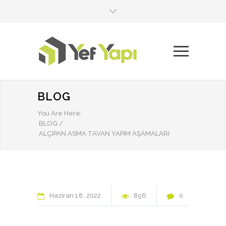
BLOG
You Are Here:
BLOG
/
ALÇIPAN ASMA TAVAN YAPIM AŞAMALARI
Haziran
18
2022
856
0