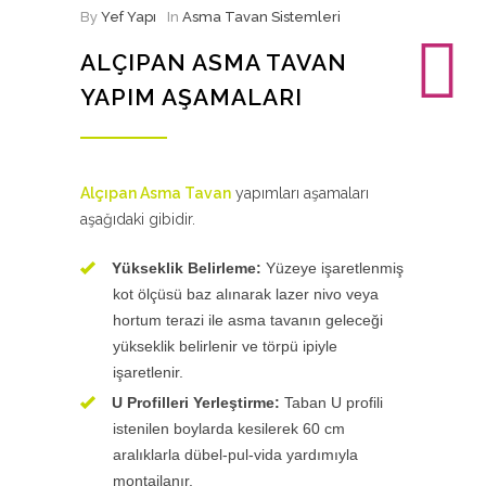
By
Yef Yapı
In
Asma Tavan Sistemleri
ALÇIPAN ASMA TAVAN
YAPIM AŞAMALARI
Alçıpan Asma Tavan
yapımları aşamaları
aşağıdaki gibidir.
Yükseklik Belirleme:
Yüzeye işaretlenmiş
kot ölçüsü baz alınarak lazer nivo veya
hortum terazi ile asma tavanın geleceği
yükseklik belirlenir ve törpü ipiyle
işaretlenir.
U Profilleri Yerleştirme:
Taban U profili
istenilen boylarda kesilerek 60 cm
aralıklarla dübel-pul-vida yardımıyla
montajlanır.