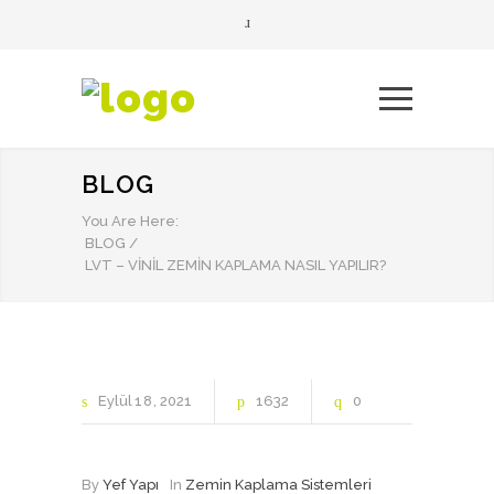
BLOG
You Are Here:
BLOG
/
LVT – VINIL ZEMIN KAPLAMA NASIL YAPILIR?
Eylül
18
2021
1632
0
By
Yef Yapı
In
Zemin Kaplama Sistemleri